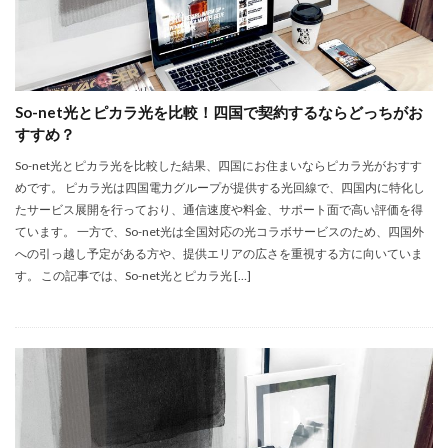
So-net光とピカラ光を比較！四国で契約するならどっちがお
すすめ？
So-net光とピカラ光を比較した結果、四国にお住まいならピカラ光がおすす
めです。 ピカラ光は四国電力グループが提供する光回線で、四国内に特化し
たサービス展開を行っており、通信速度や料金、サポート面で高い評価を得
ています。 一方で、So-net光は全国対応の光コラボサービスのため、四国外
への引っ越し予定がある方や、提供エリアの広さを重視する方に向いていま
す。 この記事では、So-net光とピカラ光 […]