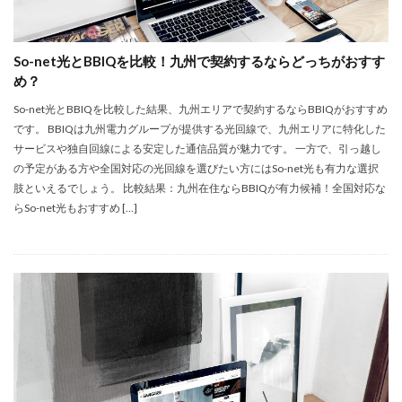
So-net光とBBIQを比較！九州で契約するならどっちがおすす
め？
So-net光とBBIQを比較した結果、九州エリアで契約するならBBIQがおすすめ
です。 BBIQは九州電力グループが提供する光回線で、九州エリアに特化した
サービスや独自回線による安定した通信品質が魅力です。 一方で、引っ越し
の予定がある方や全国対応の光回線を選びたい方にはSo-net光も有力な選択
肢といえるでしょう。 比較結果：九州在住ならBBIQが有力候補！全国対応な
らSo-net光もおすすめ […]