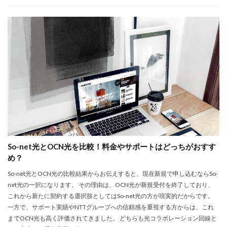
So-net光とOCN光を比較！料金やサポートはどっちがおすす
め？
So-net光とOCN光の比較結果からお伝えすると、現在新規で申し込むならSo-
net光の一択になります。 その理由は、OCN光が新規受付を終了しており、
これから新たに契約する選択肢としてはSo-net光の方が現実的だからです。
一方で、サポート実績やNTTグループへの信頼感を重視する方からは、これ
までOCN光も高く評価されてきました。 どちらも光コラボレーション回線と