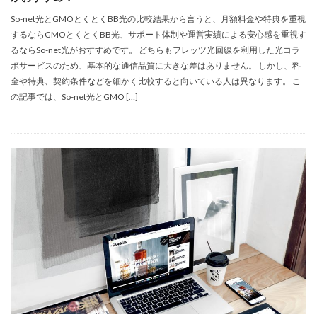
So-net光とGMOとくとくBB光の比較結果から言うと、月額料金や特典を重視
するならGMOとくとくBB光、サポート体制や運営実績による安心感を重視す
るならSo-net光がおすすめです。 どちらもフレッツ光回線を利用した光コラ
ボサービスのため、基本的な通信品質に大きな差はありません。 しかし、料
金や特典、契約条件などを細かく比較すると向いている人は異なります。 こ
の記事では、So-net光とGMO […]