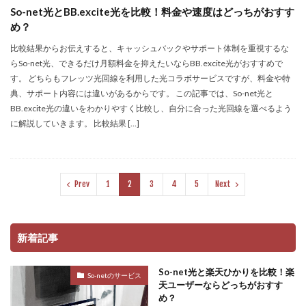
So-net光とBB.excite光を比較！料金や速度はどっちがおすす
め？
比較結果からお伝えすると、キャッシュバックやサポート体制を重視するな
らSo-net光、できるだけ月額料金を抑えたいならBB.excite光がおすすめで
す。 どちらもフレッツ光回線を利用した光コラボサービスですが、料金や特
典、サポート内容には違いがあるからです。 この記事では、So-net光と
BB.excite光の違いをわかりやすく比較し、自分に合った光回線を選べるよう
に解説していきます。 比較結果 […]
Prev
1
2
3
4
5
Next
新着記事
So-net光と楽天ひかりを比較！楽
So-netのサービス
天ユーザーならどっちがおすす
め？