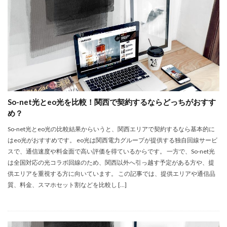
So-net光とeo光を比較！関西で契約するならどっちがおすす
め？
So-net光とeo光の比較結果からいうと、関西エリアで契約するなら基本的に
はeo光がおすすめです。 eo光は関西電力グループが提供する独自回線サービ
スで、通信速度や料金面で高い評価を得ているからです。 一方で、So-net光
は全国対応の光コラボ回線のため、関西以外へ引っ越す予定がある方や、提
供エリアを重視する方に向いています。 この記事では、提供エリアや通信品
質、料金、スマホセット割などを比較し […]