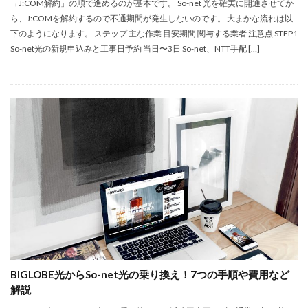
→J:COM解約」の順で進めるのが基本です。 So-net 光を確実に開通させてか
ら、J:COMを解約するので不通期間が発生しないのです。 大まかな流れは以
下のようになります。 ステップ 主な作業 目安期間 関与する業者 注意点 STEP1
So-net光の新規申込みと工事日予約 当日〜3日 So-net、NTT手配 […]
BIGLOBE光からSo-net光の乗り換え！7つの手順や費用など
解説