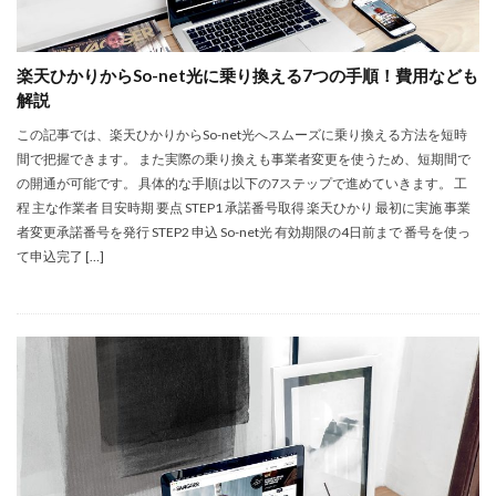
楽天ひかりからSo-net光に乗り換える7つの手順！費用なども
解説
この記事では、楽天ひかりからSo-net光へスムーズに乗り換える方法を短時
間で把握できます。 また実際の乗り換えも事業者変更を使うため、短期間で
の開通が可能です。 具体的な手順は以下の7ステップで進めていきます。 工
程 主な作業者 目安時期 要点 STEP1 承諾番号取得 楽天ひかり 最初に実施 事業
者変更承諾番号を発行 STEP2 申込 So-net光 有効期限の4日前まで 番号を使っ
て申込完了 […]