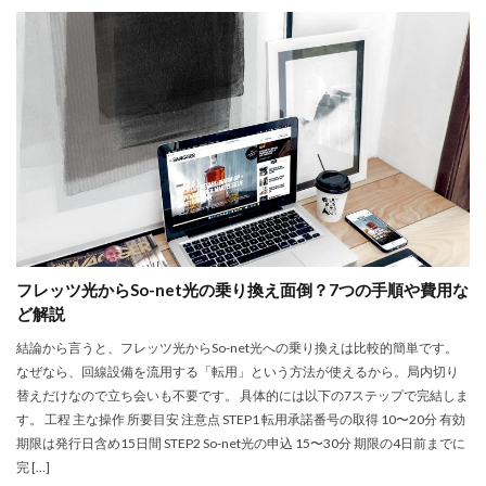
フレッツ光からSo-net光の乗り換え面倒？7つの手順や費用な
ど解説
結論から言うと、フレッツ光からSo-net光への乗り換えは比較的簡単です。
なぜなら、回線設備を流用する「転用」という方法が使えるから。局内切り
替えだけなので立ち会いも不要です。 具体的には以下の7ステップで完結しま
す。 工程 主な操作 所要目安 注意点 STEP1 転用承諾番号の取得 10〜20分 有効
期限は発行日含め15日間 STEP2 So-net光の申込 15〜30分 期限の4日前までに
完 […]