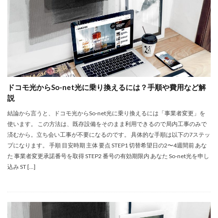
ドコモ光からSo-net光に乗り換えるには？手順や費用など解
説
結論から言うと、ドコモ光からSo-net光に乗り換えるには「事業者変更」を
使います。 この方法は、既存設備をそのまま利用できるので局内工事のみで
済むから。立ち会い工事が不要になるのです。 具体的な手順は以下の7ステッ
プになります。 手順 目安時期 主体 要点 STEP1 切替希望日の2〜4週間前 あな
た 事業者変更承諾番号を取得 STEP2 番号の有効期限内 あなた So-net光を申し
込み ST […]