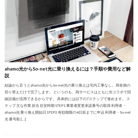
ahamo光からSo-net光に乗り換えるには？手順や費用など解
説
結論から言うとahamo光からSo-net光の乗り換えは宅内工事なし。局舎側の
切り替えだけで完了します。 というのも、両サービスはともに光コラボで回
線設備が流用できるからです。 具体的には以下の7ステップで進めます。 ス
テップ 主な作業 担当 目安時期 STEP1 事業者変更承諾番号の取得 利用者・
ahamo光 乗り換え開始日 STEP2 有効期限の4日前までに申込 利用者・So-net
光 番号取 […]