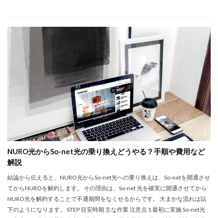
NURO光からSo-net光の乗り換えどうやる？手順や費用など
解説
結論から伝えると、NURO光からSo-net光への乗り換えは、So-netを開通させ
てからNUROを解約します。 その理由は、So-net 光を確実に開通させてから
NURO光を解約することで不通期間をなくせるからです。 大まかな流れは以
下のようになります。 STEP 目安時期 主な作業 注意点 1 最初に実施 So-net光