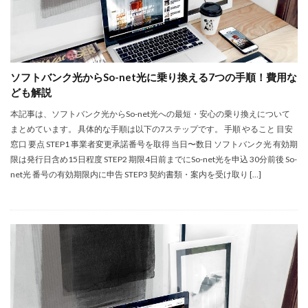
ソフトバンク光からSo-net光に乗り換える7つの手順！費用な
ども解説
本記事は、ソフトバンク光からSo-net光への最短・安心の乗り換えについて
まとめています。 具体的な手順は以下の7ステップです。 手順 やること 目安
窓口 要点 STEP1 事業者変更承諾番号を取得 当日〜数日 ソフトバンク光 有効期
限は発行日含め15日程度 STEP2 期限4日前までにSo-net光を申込 30分前後 So-
net光 番号の有効期限内に申告 STEP3 契約書類・案内を受け取り […]