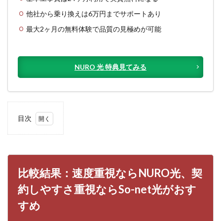
他社から乗り換えは6万円までサポートあり
最大2ヶ月の無料体験で品質の見極めが可能
NURO 光 特典見てみる
目次
1
比較結
果：速
度重視
なら
比較結果：速度重視ならNURO光、契
NURO
光、契
約しやすさ重視ならSo-net光がおす
約しや
すさ重
すめ
視なら
So-