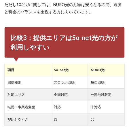
ただし10ギガに関しては、NURO光の月額は安くなるので、速度
と料金のバランスを重視する方に向いています。
比較3：提供エリアはSo-net光の方が
利用しやすい
項目
So-net光
NURO光
回線種別
光コラボ回線
独自回線
対応エリア
全国対応
一部地域限定
転用・事業者変更
対応
非対応
契約しやすさ
◎
〇