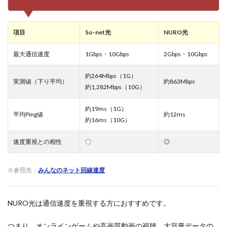
net
光の
方が
項目
So-net光
NURO光
手続
きし
やす
最大通信速度
1Gbps・10Gbps
2Gbps・10Gbps
い
約264Mbps（1G）
6
実測値（下り平均）
約863Mbps
約1,282Mbps（10G）
比較
5：
スマ
約19ms（1G）
平均Ping値
約12ms
ホの
約16ms（10G）
セッ
ト特
速度重視との相性
〇
◎
典は
利用
中の
キャ
※参照先：
みんなのネット回線速度
リア
で選
ぶべ
NURO光は通信速度を重視する方におすすめです。
き
7
つまり、オンラインゲームや高画質動画の視聴、大容量データの