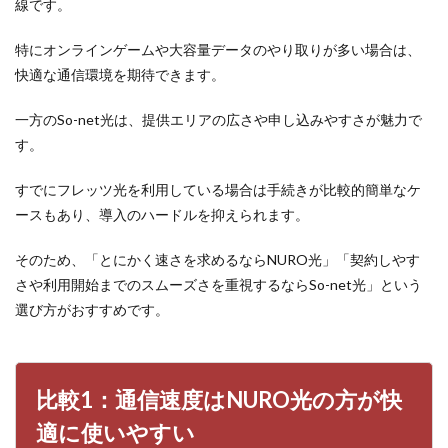
線です。
すめ
が異
特にオンラインゲームや大容量データのやり取りが多い場合は、
なる
快適な通信環境を期待できます。
4
比較
一方のSo-net光は、提供エリアの広さや申し込みやすさが魅力で
3：
提供
す。
エリ
アは
すでにフレッツ光を利用している場合は手続きが比較的簡単なケ
So-
net
ースもあり、導入のハードルを抑えられます。
光の
方が
そのため、「とにかく速さを求めるならNURO光」「契約しやす
利用
しや
さや利用開始までのスムーズさを重視するならSo-net光」という
すい
選び方がおすすめです。
5
比較
4：
開通
比較1：通信速度はNURO光の方が快
工事
は
適に使いやすい
So-