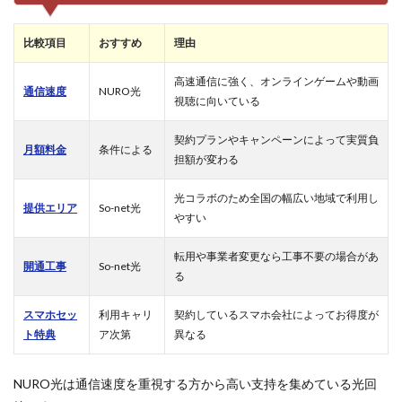
net光
がおす
比較項目
おすすめ
理由
すめ
2
高速通信に強く、オンラインゲームや動画
通信速度
NURO光
比較
視聴に向いている
1：通
信速度
契約プランやキャンペーンによって実質負
は
月額料金
条件による
NURO
担額が変わる
光の方
が快適
光コラボのため全国の幅広い地域で利用し
に使い
提供エリア
So-net光
やすい
やすい
3
転用や事業者変更なら工事不要の場合があ
開通工事
So-net光
比較
る
2：
月額
スマホセッ
利用キャリ
契約しているスマホ会社によってお得度が
料金
ト特典
はプ
ア次第
異なる
ラン
によ
NURO光は通信速度を重視する方から高い支持を集めている光回
って
おす