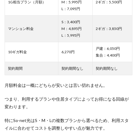
1G相当プラン（月額）
M：5,995円
2ギガ：5,500円
質問
L：7,095円
S：3,400円
マンション料金
M：4,895円
2ギガ：3,850円
L：5,995円
戸建：6,050円
10ギガ料金
6,270円
集合：4,400円
契約期間
契約期間なし
契約期間なし
月額料金は一概にどちらが安いとは言い切れません。
つまり、利用するプランや住居タイプによってお得になる回線が
変わります。
特にSo-net光はS・M・Lの複数プランから選べるため、利用スタ
イルに合わせてコストを調整しやすい点が魅力です。