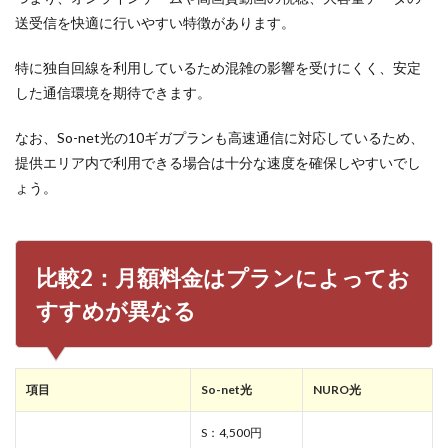
So-
送受信を快適に行いやすい特徴があります。
net
光が
おす
特に独自回線を利用しているため混雑の影響を受けにくく、安定
すめ
した通信環境を期待できます。
な人
の特
なお、So-net光の10ギガプランも高速通信に対応しているため、
徴
提供エリア内で利用できる場合は十分な速度を確保しやすいでし
8
ょう。
NURO
光がお
すすめ
な人の
特徴
比較2：月額料金はプランによってお
9
すすめが異なる
So-
net光
と
NURO
光を比
項目
So-net光
NURO光
較する
際によ
S：4,500円
くある