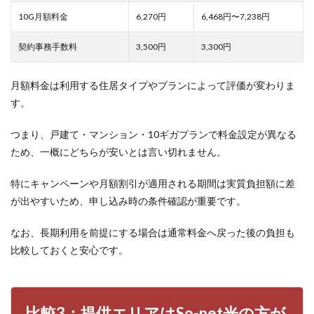
net
10G月額料金
6,270円
6,468円〜7,238円
光が
おす
契約事務手数料
3,500円
3,300円
すめ
な人
の特
月額料金は利用する住居タイプやプランによって評価が変わりま
徴
す。
8
au
つまり、戸建て・マンション・10ギガプランで料金設定が異なる
ひか
りが
ため、一概にどちらが安いとは言い切れません。
おす
すめ
特にキャンペーンや月額割引が適用される期間は実質負担額に差
な人
の特
が出やすいため、申し込み時の条件確認が重要です。
徴
なお、長期利用を前提にする場合は通常料金へ戻った後の負担も
9
So-
比較しておくと安心です。
net
光と
au
ひか
比較3：提供エリアはSo-net光の方が
りの