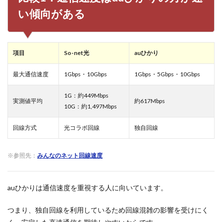
って
異な
い傾向がある
る
4
比較
項目
So-net光
auひかり
3：
提供
エリ
最大通信速度
1Gbps・10Gbps
1Gbps・5Gbps・10Gbps
アは
So-
1G：約449Mbps
net
実測値平均
約617Mbps
10G：約1,497Mbps
光の
方が
広い
回線方式
光コラボ回線
独自回線
5
比較
※参照先：
みんなのネット回線速度
4：
開通
工事
は
auひかりは通信速度を重視する人に向いています。
So-
net
つまり、独自回線を利用しているため回線混雑の影響を受けにく
光の
方が