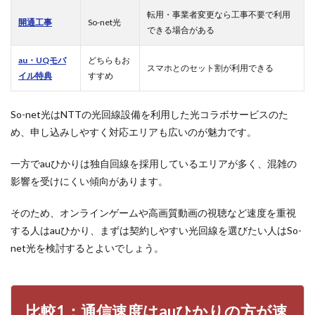
速度
は
転用・事業者変更なら工事不要で利用
開通工事
So-net光
au
できる場合がある
ひか
りの
au・UQモバ
どちらもお
方が
スマホとのセット割が利用できる
イル特典
すすめ
速い
傾向
があ
So-net光はNTTの光回線設備を利用した光コラボサービスのた
る
め、申し込みしやすく対応エリアも広いのが魅力です。
3
比較
一方でauひかりは独自回線を採用しているエリアが多く、混雑の
2：
月額
影響を受けにくい傾向があります。
料金
は
そのため、オンラインゲームや高画質動画の視聴など速度を重視
So-
net
する人はauひかり、まずは契約しやすい光回線を選びたい人はSo-
光の
net光を検討するとよいでしょう。
方が
安い
がプ
ラン
によ
比較1：通信速度はauひかりの方が速