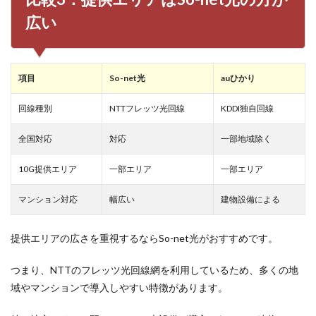
比較
広い
につ
いて
よく
ある
質問
項目
So-net光
auひかり
回線種別
NTTフレッツ光回線
KDDI独自回線
全国対応
対応
一部地域除く
10G提供エリア
一部エリア
一部エリア
マンション対応
幅広い
建物設備による
提供エリアの広さを重視するならSo-net光がおすすめです。
つまり、NTTのフレッツ光回線網を利用しているため、多くの地
域やマンションで導入しやすい特徴があります。