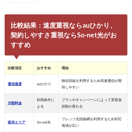
比較
結
果：
速度
比較結果：速度重視ならauひかり、
重視
なら
契約しやすさ重視ならSo-net光がお
au
ひか
すすめ
り、
契約
しや
すさ
比較項目
おすすめ
理由
重視
なら
So-
独自回線を利用するため高速通信が期
通信速度
auひかり
net
待しやすい
光が
おす
利用条件に
プランやキャンペーンによって実質負
すめ
月額料金
よる
担額が変わる
2
比較
フレッツ光回線網を利用するため対応
1：
提供エリア
So-net光
地域が広い
通信