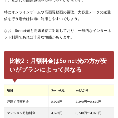
く、安定した高速通信を期待しやすいからです。
手軽
に進
特にオンラインゲームや高画質動画の視聴、大容量データの送受
めや
信を行う場合は快適に利用しやすいでしょう。
すい
6
なお、So-net光も高速通信に対応しており、一般的なインターネ
比較
ット利用であれば十分な性能があります。
5：
au・
UQ
モバ
イル
比較2：月額料金はSo-net光の方が安
ユー
ザー
いがプランによって異なる
向け
特典
はど
ちら
も充
項目
So-net光
auひかり
実し
てい
戸建て月額料金
5,995円
5,390円〜5,610円
る
7
マンション月額料金
4,895円
3,740円〜4,070円
So-